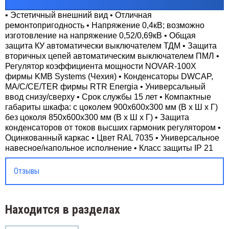
• Эстетичный внешний вид • Отличная
ремонтопригодность • Напряжение 0,4кВ; возможно
изготовление на напряжение 0,52/0,69кВ • Общая
защита КУ автоматически выключателем ТДМ • Защита
вторичных цепей автоматическим выключателем ПМЛ •
Регулятор коэффициента мощности NOVAR-100X
фирмы KMB Systems (Чехия) • Конденсаторы DWCAP,
MA/C/CE/TER фирмы RTR Energia • Универсальный
ввод снизу/сверху • Срок службы 15 лет • Компактные
габариты шкафа: с цоколем 900х600х300 мм (В х Ш х Г)
без цоколя 850х600х300 мм (В х Ш х Г) • Защита
конденсаторов от токов высших гармоник регулятором •
Оцинкованный каркас • Цвет RAL 7035 • Универсальное
навесное/напольное исполнение • Класс защиты IP 21
Отзывы
Находится в разделах